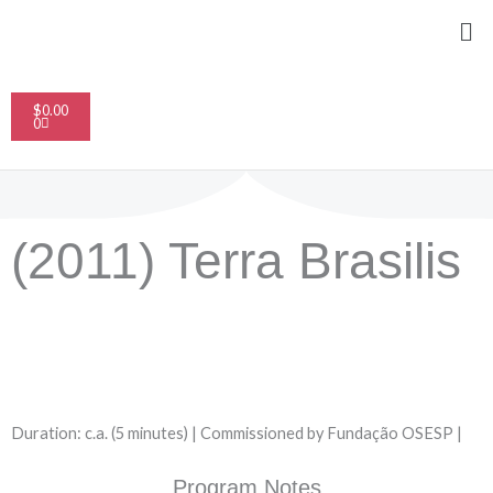
Skip
Me
to
content
Cart
$
0.00
0
(2011) Terra Brasilis
Duration: c.a. (5 minutes) | Commissioned by Fundação OSESP |
Program Notes