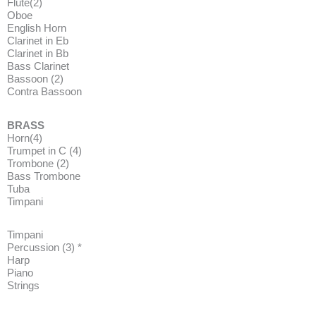
Flute(2)
Oboe
English Horn
Clarinet in Eb
Clarinet in Bb
Bass Clarinet
Bassoon (2)
Contra Bassoon
BRASS
Horn(4)
Trumpet in C (4)
Trombone (2)
Bass Trombone
Tuba
Timpani
Timpani
Percussion (3) *
Harp
Piano
Strings