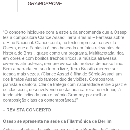
– GRAMOPHONE
“O concerto iniciou-se com a estreia da encomenda que a Osesp
fez à compositora Clarice Assad, Terra Brasilis – Fantasia sobre
o Hino Nacional. Clarice conta, no texto impresso na revista
Osesp, que a Fantasia é toda baseada em fatos relevantes da
história do Brasil, quase como um programa. Multifacetada, rica
em cores e com bonitos trechos líricos, a música atravessa
diversas atmosferas, sempre evocando motivos de nosso hino.
Bem amarrada em sua forma livre, Terra Brasilis merece ser
tocada mais vezes. (Clarice Assad é filha de Sérgio Assad, um
dos irmãos Assad do famoso duo de violões. Compositora,
pianista e cantora, Clarice trafega com naturalidade entre o jazz e
os clássicos, desenvolvendo destacada carreira no exterior, já
tendo sido indicada para o prêmio Grammy por melhor
composição clássica contemporânea.)”
– REVISTA CONCERTO
Osesp se apresenta na sede da Filarmônica de Berlim
Antes, a abertura da noite coubera a Terra Brasilis, de Clarice