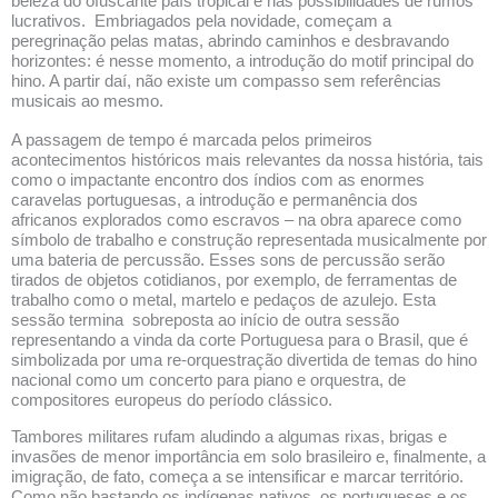
beleza do ofuscante país tropical e nas possibilidades de rumos
lucrativos. Embriagados pela novidade, começam a
peregrinação pelas matas, abrindo caminhos e desbravando
horizontes: é nesse momento, a introdução do motif principal do
hino. A partir daí, não existe um compasso sem referências
musicais ao mesmo.
A passagem de tempo é marcada pelos primeiros
acontecimentos históricos mais relevantes da nossa história, tais
como o impactante encontro dos índios com as enormes
caravelas portuguesas, a introdução e permanência dos
africanos explorados como escravos – na obra aparece como
símbolo de trabalho e construção representada musicalmente por
uma bateria de percussão. Esses sons de percussão serão
tirados de objetos cotidianos, por exemplo, de ferramentas de
trabalho como o metal, martelo e pedaços de azulejo. Esta
sessão termina sobreposta ao início de outra sessão
representando a vinda da corte Portuguesa para o Brasil, que é
simbolizada por uma re-orquestração divertida de temas do hino
nacional como um concerto para piano e orquestra, de
compositores europeus do período clássico.
Tambores militares rufam aludindo a algumas rixas, brigas e
invasões de menor importância em solo brasileiro e, finalmente, a
imigração, de fato, começa a se intensificar e marcar território.
Como não bastando os indígenas nativos, os portugueses e os