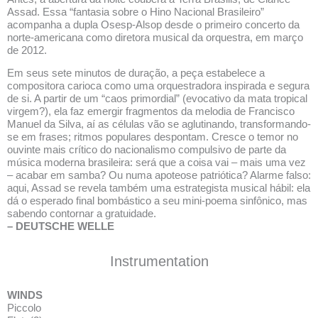
Assad. Essa “fantasia sobre o Hino Nacional Brasileiro”
acompanha a dupla Osesp-Alsop desde o primeiro concerto da
norte-americana como diretora musical da orquestra, em março
de 2012.
Em seus sete minutos de duração, a peça estabelece a
compositora carioca como uma orquestradora inspirada e segura
de si. A partir de um “caos primordial” (evocativo da mata tropical
virgem?), ela faz emergir fragmentos da melodia de Francisco
Manuel da Silva, aí as células vão se aglutinando, transformando-
se em frases; ritmos populares despontam. Cresce o temor no
ouvinte mais crítico do nacionalismo compulsivo de parte da
música moderna brasileira: será que a coisa vai – mais uma vez
– acabar em samba? Ou numa apoteose patriótica? Alarme falso:
aqui, Assad se revela também uma estrategista musical hábil: ela
dá o esperado final bombástico a seu mini-poema sinfônico, mas
sabendo contornar a gratuidade.
– DEUTSCHE WELLE
Instrumentation
WINDS
Piccolo