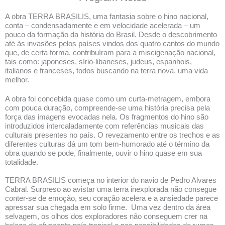
A obra TERRA BRASILIS, uma fantasia sobre o hino nacional,
conta – condensadamente e em velocidade acelerada – um
pouco da formação da história do Brasil. Desde o descobrimento
até às invasões pelos países vindos dos quatro cantos do mundo
que, de certa forma, contribuíram para a miscigenação nacional,
tais como: japoneses, sírio-libaneses, judeus, espanhois,
italianos e franceses, todos buscando na terra nova, uma vida
melhor.
A obra foi concebida quase como um curta-metragem, embora
com pouca duração, compreende-se uma história precisa pela
força das imagens evocadas nela. Os fragmentos do hino são
introduzidos intercaladamente com referências musicais das
culturais presentes no país. O revezamento entre os trechos e as
diferentes culturas dá um tom bem-humorado até o término da
obra quando se pode, finalmente, ouvir o hino quase em sua
totalidade.
TERRA BRASILIS começa no interior do navio de Pedro Alvares
Cabral. Surpreso ao avistar uma terra inexplorada não consegue
conter-se de emoção, seu coração acelera e a ansiedade parece
apressar sua chegada em solo firme. Uma vez dentro da área
selvagem, os olhos dos exploradores não conseguem crer na